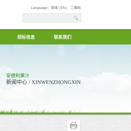
Language：
简体
|
EN
|
二维码
系
招标信息
联系我们
安德利果汁
新闻中心 / XINWENZHONGXIN