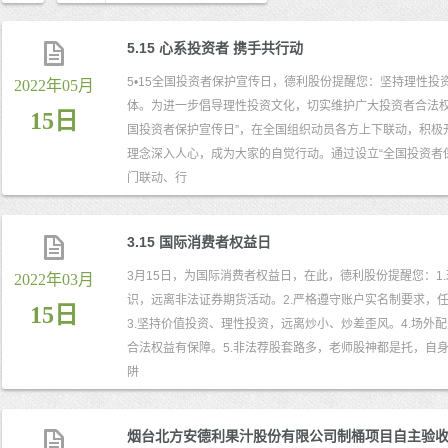
5.15 心系投资者 携手共行动
5•15全国投资者保护宣传日，德利股份提醒您：坚持理性
2022年05月
体。为进一步倡导理性投资文化，切实维护广大投资者合法权
15日
国投资者保护宣传日”，在全国组织动员各方上下联动，积极
理念深入人心，成为大家的自觉行动。通过设立“全国投资者
门联动、行
3.15 国际消费者权益日
3月15日，为国际消费者权益日，在此，德利股份提醒您：1
2022年03月
识，远离非法证券期货活动。2.严格遵守账户实名制要求，
15日
3.坚持价值投资、理性投资，远离炒小、炒差歪风。4.场外
合法权益有保障。5.非法荐股套路多，老师股神都是托，自身
阱
烟台北方安德利果汁股份有限公司制桶项目自主验