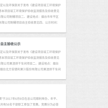
决定以及环保部关于发布《建设项目竣工环境保护
现将本项目竣工环境保护验收监测报告及验收意见
有限公司制桶项目二、建设地点：烟台市牟平区
份有限公司制桶项目自主验收意见四、公示时间：
目自主验收公示
决定以及环保部关于发布《建设项目竣工环境保护
现将本项目竣工环境保护验收监测报告及验收意见
有限公司果渣烘干车间项目二、建设地点：烟台
：烟台北方安德利果汁股份有限公司果渣烘干车间
”于2017年6月9日在总公司顺利举办，牟平、
,共有56名干部职工参加了竞赛。竞赛分为必答