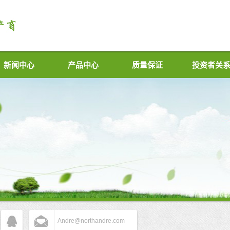
新闻中心
产品中心
质量保证
投资者关
Andre@northandre.com