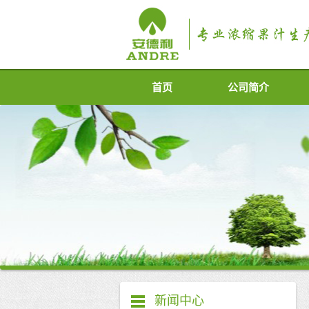
首页
公司简介
新闻中心