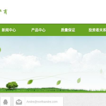
新闻中心
产品中心
质量保证
投资者关
Andre@northandre.com