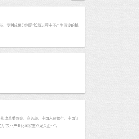
证书，专利成果分别是“贮藏过程中不产生沉淀的桃
”
发展和改革委员会、商务部、中国人民银行、中国证
为“农业产业化国家重点龙头企业”。