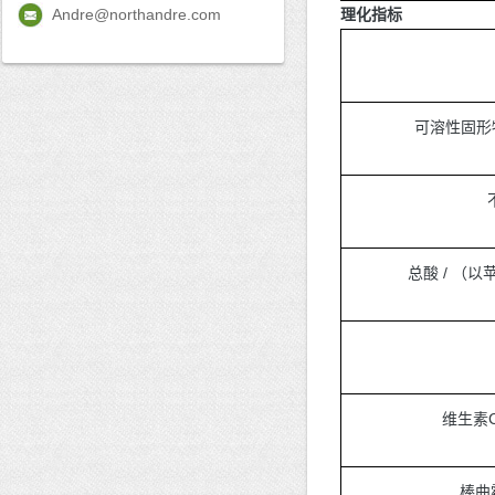
Andre@northandre.com
理化指标
可溶性固形物(
总酸 / （以苹
维生素C 
棒曲霉