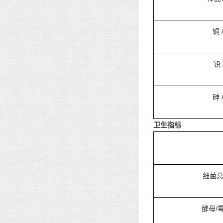
铜 
铅 
砷 
卫生指标
细菌总数
酵母/霉菌